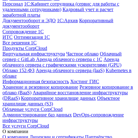
Персонал
1С:Кабинет сотрудника (сервис для работы с
удаленными сотрудниками)
Кадровый учет и расчет
заработной платы
Документооборот и ЭДО
1С:Архив
Корпоративный
документооборот
Сопровождение 1С
ИТС
Оптимизация 1С
Все решения 1С
Продукты CorpCloud
Виртуальная инфраструктура
Частное облако
Облачный
сервер с GitLab
Аренда облачного сервера с 1С
Аренда
облачного сервера с графическими ускорителями (GPU)
Облако 152-ФЗ
Аренда облачного сервера (IaaS)
Kubernetes в
облаке
Информационная безопасность
Хостинг ГИС
Хранение и резервное копирование
Резервное копирование в
облако (BaaS)
Аварийное восстановление инфраструктуры
(DRaaS)
Корпоративное хранилище данных
Объектное
хранилище данных (S3)
Облачные услуги CorpCloud
Администрирование баз данных
DevOps-сопровождение
инфраструктуры
Все услуги CorpCloud
О компании
О компании
Лицензии и сертификаты
Партнёрство