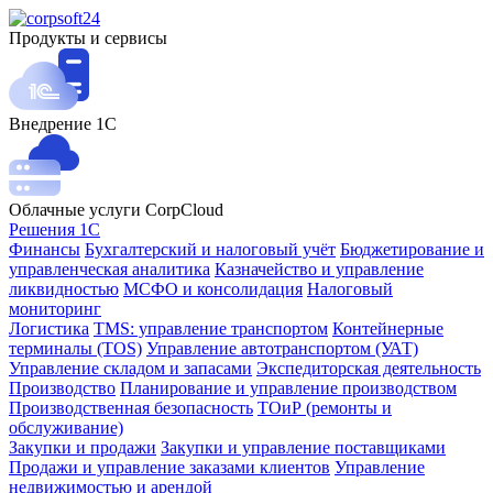
Продукты и сервисы
Внедрение 1С
Облачные услуги CorpCloud
Решения 1С
Финансы
Бухгалтерский и налоговый учёт
Бюджетирование и
управленческая аналитика
Казначейство и управление
ликвидностью
МСФО и консолидация
Налоговый
мониторинг
Логистика
TMS: управление транспортом
Контейнерные
терминалы (TOS)
Управление автотранспортом (УАТ)
Управление складом и запасами
Экспедиторская деятельность
Производство
Планирование и управление производством
Производственная безопасность
ТОиР (ремонты и
обслуживание)
Закупки и продажи
Закупки и управление поставщиками
Продажи и управление заказами клиентов
Управление
недвижимостью и арендой