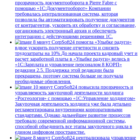
прозрачность документооборота в Pierre Fabre с
помощью «1С:Документооборот»
Компании
требовалась централизованная система, которая
позволила бы автоматизировать получение документов
от контрагентов, ускорить их обработку и согласование,
организовать электронный архив и обеспечить
интеграцию с действующими решениями 1С.
8 минут
CorpSoft24 помогла «Улыбке радуги»
вдвое ускорить получение отчетности и снизить
трудозатраты на 10%
До начала проекта кадровый учет и
расчет заработной платы в «Улыбке радуги» велись в
«1С:Зарплата и управление персоналом 8 КОРП»
редакции 2.5. Поддержка этой редакции была
прекращена, поэтому система больше не получала
необходимые обновления.
10 минут
CorpSoft24 повысила прозрачность и
управляемость закупочной деятельности холдинга
«Росгеология» с помощью «1С:Управление холдингом»
Закупочная деятельность холдинга уже была детально
регламентирована внутренними корпоративными
стандартами. Однако дальнейшее развитие процессов
требовало современной информационной системы,
способной объединить все этапы закупочного цикла в
едином цифровом пространстве.
8 минут
CorpSoft24 централизовала управление