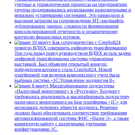
учетные и управленческие процессы на предприятиях
группы поддерживались несколькими разрозненными и
морально устаревшими системами. Это приводило к
высоким затратам на сопровождение ИТ-ландшафта,
дублированию данных, сложности формирования
консолидированной отчетности и ограниченному
контролю финансовых потоков.
10 минут
Как сотрудничество с CorpSoft24
помогло ВДНХ совершить цифровую трансформацию
Три года назад перед руководством ВДНХ встала задача
цифровой трансформации системы управления
выставкой. Был объявлен открытый конкурс,
победителем которого стала CorpSoft24. Новой
платформой для ведения комплексного учета была
выбрана система «1С:Управление холдингом 8».
8 минут
Масштабирование подсистемы
«Налоговый мониторинг» в «Русгидро»
Холдингу
требовалось реализовать и масштабировать подсистему
налогового мониторинга на базе платформы «1С» для
нескольких дочерних обществ холдинга. Решение
должно было обеспечивать соответствие требованиям
автоматизированной системы ФНС «Налог-3», а также
корректную работу с различными учетными
конфигурациями 1С.