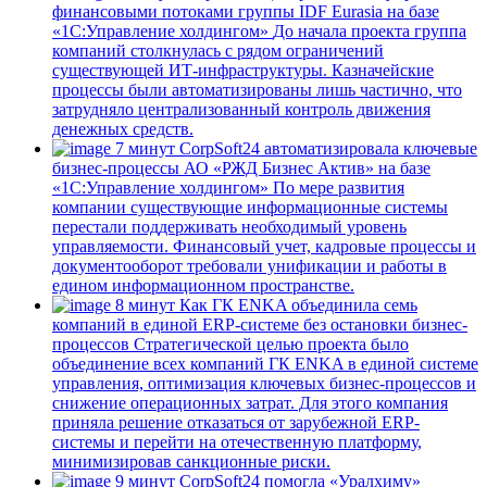
финансовыми потоками группы IDF Eurasia на базе
«1С:Управление холдингом»
До начала проекта группа
компаний столкнулась с рядом ограничений
существующей ИТ-инфраструктуры. Казначейские
процессы были автоматизированы лишь частично, что
затрудняло централизованный контроль движения
денежных средств.
7 минут
CorpSoft24 автоматизировала ключевые
бизнес-процессы АО «РЖД Бизнес Актив» на базе
«1С:Управление холдингом»
По мере развития
компании существующие информационные системы
перестали поддерживать необходимый уровень
управляемости. Финансовый учет, кадровые процессы и
документооборот требовали унификации и работы в
едином информационном пространстве.
8 минут
Как ГК ENKA объединила семь
компаний в единой ERP-системе без остановки бизнес-
процессов
Стратегической целью проекта было
объединение всех компаний ГК ENKA в единой системе
управления, оптимизация ключевых бизнес-процессов и
снижение операционных затрат. Для этого компания
приняла решение отказаться от зарубежной ERP-
системы и перейти на отечественную платформу,
минимизировав санкционные риски.
9 минут
CorpSoft24 помогла «Уралхиму»