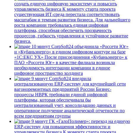
создать единую цифровую экосистему и повысить
управляемость бизнеса
К моменту старта проекта
существующая ИТ-среда перестала соответствовать
масштабам и темпам развития бизнеса. Для дальнейшего
роста компании требовалась единая цифровая
платформа, способная обеспечить прозрачность
процессов, гибкость управления и устойчивое развитие
бизнеса.
10 минут
CorpSoft24 объединила «Россети Юг»
и «Кубаньэнерго» в едином цифровом контуре на базе
«1С:ЕКС УХ»
После присоединения «Кубаньэнерго» к
ПАО «Россети Юг» в качестве филиала возникла
необходимость интеграции компании в единое
цифровое пространство холдинга
9 минут
CorpSoft24 внедрила
централизованную ERP-систему для крупнейшей сети
вагоноремонтных предприятий России
Бизнес-
процессы НВРК требовали единой цифровой
платформы, которая обеспечивала бы
централизованный учет, консолидацию данных и
оперативное получение аналитической отчетности по
всем предприятиям группы
9 минут
ГК «ГалоПолимер»: переход на единую
ERP-систему для повышения эффективности и
управляемости бизнеса
К моменту старта проекта