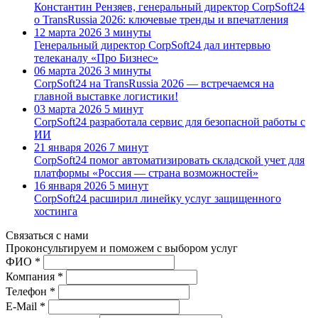
Константин Рензяев, генеральный директор CorpSoft24
о TransRussia 2026: ключевые тренды и впечатления
12 марта 2026
3 минуты
Генеральный директор CorpSoft24 дал интервью
телеканалу «Про Бизнес»
06 марта 2026
3 минуты
CorpSoft24 на TransRussia 2026 — встречаемся на
главной выставке логистики!
03 марта 2026
5 минут
CorpSoft24 разработала сервис для безопасной работы с
ИИ
21 января 2026
7 минут
CorpSoft24 помог автоматизировать складской учет для
платформы «Россия — страна возможностей»
16 января 2026
5 минут
CorpSoft24 расширил линейку услуг защищенного
хостинга
Связаться с нами
Проконсуль­тируем и поможем с выбором услуг
ФИО *
Компания *
Телефон *
E-Mail *