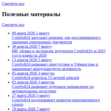
Смотреть все
Полезные материалы
Смотреть все
09 июня 2026
5 минут
CorpSoft24 запускает решение для долговременного
хранения электронных документов
30 апреля 2026
7 минут
ИИ, облака и экспансия: результаты CorpSoft24 за 2025
год и планы на 2026
13 апреля 2026
5 минут
CorpSoft24 развивает присутствие в Узбекистане и
наращивает международную активность
05 апреля 2026
3 минуты
CorpSoft24 отметила 15-летний юбилей
03 апреля 2026
3 минуты
CorpSoft24 развивает отдельное направление по
автоматизации логистики
27 марта 2026
5 минут
CorpSoft24 поддерживает развитие корпоративного
спорта
19 марта 2026
7 минут