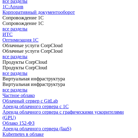
все разделы
1С:Архив
Корпоративный документооборот
Сопровождение 1С
Сопровождение 1С
все разделы
ИТС
Оптимизация 1С
Облачные услуги CorpCloud
Облачные услуги CorpCloud
все разделы
Продукты CorpCloud
Продукты CorpCloud
все разделы
Виртуальная инфраструктура
Виртуальная инфраструктура
все разделы
Частное облако
Облачный сервер с GitLab
Аренда облачного сервера с 1С
Аренда облачного сервера с графическими ускорителями
(GPU)
Облако 152-ФЗ
Аренда облачного сервера (IaaS)
Kubernetes в облаке