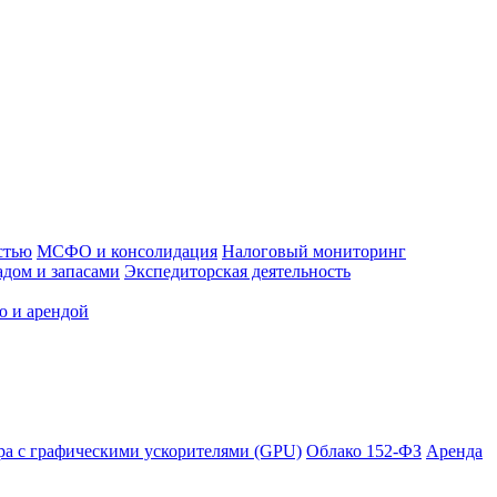
стью
МСФО и консолидация
Налоговый мониторинг
адом и запасами
Экспедиторская деятельность
ю и арендой
ра с графическими ускорителями (GPU)
Облако 152-ФЗ
Аренда