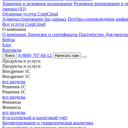
Хранение и резервное копирование
Резервное копирование в о
данных (S3)
Облачные услуги CorpCloud
Администрирование баз данных
DevOps-сопровождение инфра
Все услуги CorpCloud
О компании
О компании
Лицензии и сертификаты
Партнёрство
Документа
Кейсы
Блог
Контакты
8 (800) 707-04-12
Поиск
Написать нам
Продукты и услуги
Продукты и услуги
Внедрение 1С
Внедрение 1С
все разделы
Решения 1С
Решения 1С
все разделы
Финансы
Финансы
все разделы
Бухгалтерский и налоговый учёт
Бюджетирование и управленческая аналитика
Казначейство и управление ликвидностью