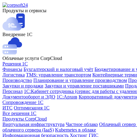
Продукты и сервисы
Внедрение 1С
Облачные услуги CorpCloud
Решения 1С
Финансы
Бухгалтерский и налоговый учёт
Бюджетирование и 
Логистика
TMS: управление транспортом
Контейнерные терми
Производство
Планирование и управление производством
Про
Закупки и продажи
Закупки и управление поставщиками
Прода
Персонал
1С:Кабинет сотрудника (сервис для работы с удален
Документооборот и ЭДО
1С:Архив
Корпоративный документо
Сопровождение 1С
ИТС
Оптимизация 1С
Все решения 1С
Продукты CorpCloud
Виртуальная инфраструктура
Частное облако
Облачный сервер 
облачного сервера (IaaS)
Kubernetes в облаке
Информационная безопасность
Хостинг ГИС