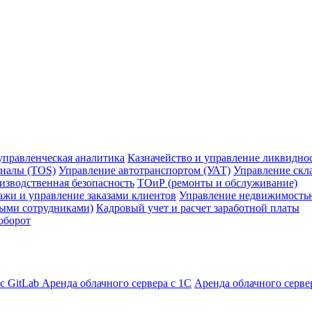
управленческая аналитика
Казначейство и управление ликвидно
налы (TOS)
Управление автотранспортом (УАТ)
Управление скл
изводственная безопасность
ТОиР (ремонты и обслуживание)
жи и управление заказами клиентов
Управление недвижимость
ными сотрудниками)
Кадровый учет и расчет заработной платы
оборот
с GitLab
Аренда облачного сервера с 1С
Аренда облачного серве