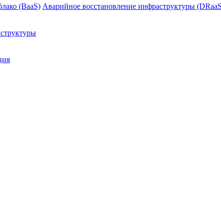
блако (BaaS)
Аварийное восстановление инфраструктуры (DRaaS
структуры
ция